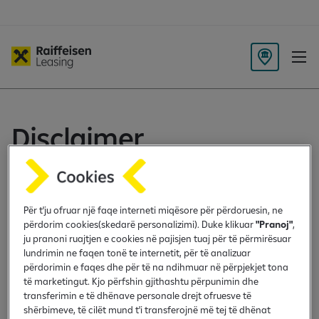
K
ë
r
k
Disclaimer
o
d
e
1. Të dhënat e shënuara duhet të jenë të sakta dhe me
g
shenimin e ketyre te dhenave, ju pajoheni që të njejtat të
ë
Për t'ju ofruar një faqe interneti miqësore për përdoruesin, ne
përdoren nga Raiffaisen Leasing Kosovo LLC për t’ju
n
përdorim cookies(skedarë personalizimi). Duke klikuar
"Pranoj"
,
kontaktuar lidhur me hapat e mëtejmë të aplikacionit tuaj.
ju pranoni ruajtjen e cookies në pajisjen tuaj për të përmirësuar
lundrimin ne faqen tonë te internetit, për të analizuar
2. Raiffaisen Leasing Kosovo LLC e gëzon të drejtën e
përdorimin e faqes dhe për të na ndihmuar në përpjekjet tona
refuzimit të aplikimit/kërkesës, nëse klienti nuk i plotëson
të marketingut. Kjo përfshin gjithashtu përpunimin dhe
transferimin e të dhënave personale drejt ofruesve të
kushtet e kërkuara nga Raiffaisen Leasing Kosovo LLC.
shërbimeve, të cilët mund t'i transferojnë më tej të dhënat