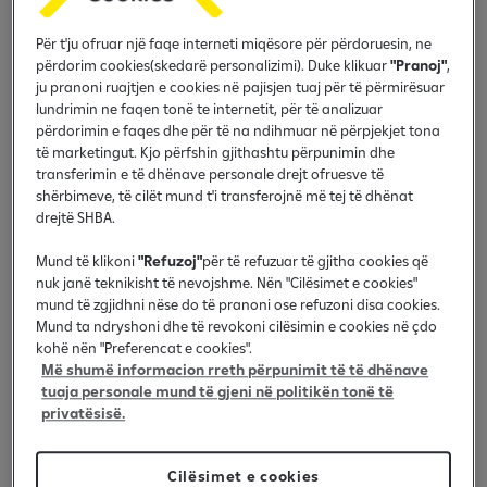
Për t'ju ofruar një faqe interneti miqësore për përdoruesin, ne
përdorim cookies(skedarë personalizimi). Duke klikuar
"Pranoj"
,
ju pranoni ruajtjen e cookies në pajisjen tuaj për të përmirësuar
lundrimin ne faqen tonë te internetit, për të analizuar
përdorimin e faqes dhe për të na ndihmuar në përpjekjet tona
të marketingut. Kjo përfshin gjithashtu përpunimin dhe
transferimin e të dhënave personale drejt ofruesve të
shërbimeve, të cilët mund t'i transferojnë më tej të dhënat
drejtë SHBA.
Mund të klikoni
"Refuzoj"
për të refuzuar të gjitha cookies që
nuk janë teknikisht të nevojshme. Nën "Cilësimet e cookies"
mund të zgjidhni nëse do të pranoni ose refuzoni disa cookies.
Mund ta ndryshoni dhe të revokoni cilësimin e cookies në çdo
kohë nën "Preferencat e cookies".
Më shumë informacion rreth përpunimit të të dhënave
tuaja personale mund të gjeni në politikën tonë të
privatësisë.
Muhamet Aliu
Cilësimet e cookies