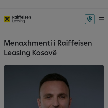
K
ë
r
k
Menaxhmenti i Raiffeisen
o
Leasing Kosovë
d
e
g
ë
n