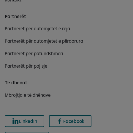
a
ai
3
Eur
Partnerët
f
boo
a
dom
Partnerët për automjetet e reja
q
pro
Partnerët për automjetet e përdorura
e
coo
ass
Partnerët për patundshmëri
mar
pro
Partnerët për pajisje
Den
Sma
Të dhënat
SME
wor
Mbrojtja e të dhënave
to 
The
fu
and
LinkedIn
Facebook
the 