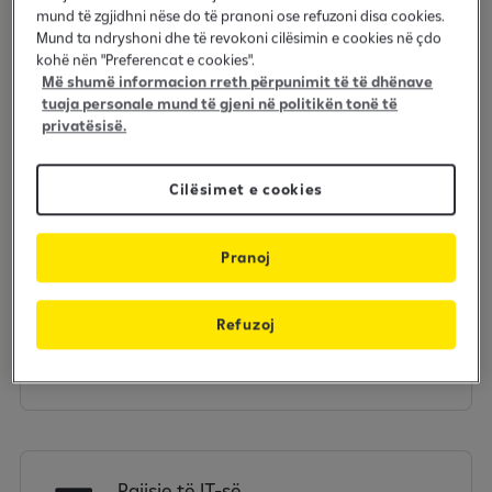
mund të zgjidhni nëse do të pranoni ose refuzoni disa cookies.
Mund ta ndryshoni dhe të revokoni cilësimin e cookies në çdo
Kamionë dhe rimorkio
kohë nën "Preferencat e cookies".
Më shumë informacion rreth përpunimit të të dhënave
tuaja personale mund të gjeni në politikën tonë të
privatësisë.
Cilësimet e cookies
Autobusë
Pranoj
Refuzoj
Mjete të rënda
Pajisje të IT-së