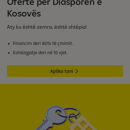
Ofertë për Diasporën e
Kosovës
Aty ku është zemra, është shtëpia!
Financim deri 80% të çmimit.
Kohëzgjatje deri në 10 vjet.
Apliko tani