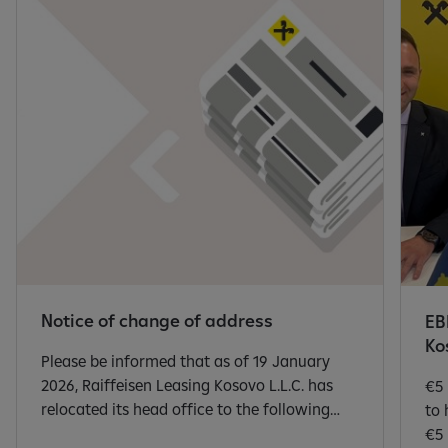
Notice of change of address
EB
Ko
Please be informed that as of 19 January
2026, Raiffeisen Leasing Kosovo L.L.C. has
€5 
relocated its head office to the following
to he
address: Robert Doll Street, No. 99, Pejton,
€5 