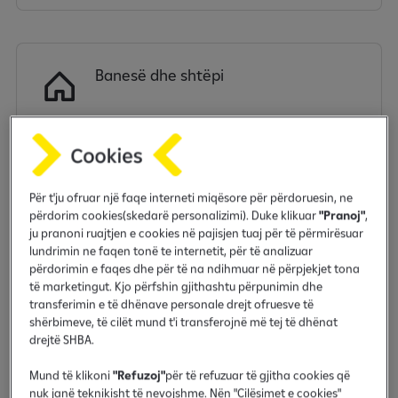
Banesë dhe shtëpi
Lokale afariste
Për t'ju ofruar një faqe interneti miqësore për përdoruesin, ne
përdorim cookies(skedarë personalizimi). Duke klikuar
"Pranoj"
,
ju pranoni ruajtjen e cookies në pajisjen tuaj për të përmirësuar
lundrimin ne faqen tonë te internetit, për të analizuar
përdorimin e faqes dhe për të na ndihmuar në përpjekjet tona
të marketingut. Kjo përfshin gjithashtu përpunimin dhe
transferimin e të dhënave personale drejt ofruesve të
Mjete Agro
shërbimeve, të cilët mund t'i transferojnë më tej të dhënat
drejtë SHBA.
Mund të klikoni
"Refuzoj"
për të refuzuar të gjitha cookies që
nuk janë teknikisht të nevojshme. Nën "Cilësimet e cookies"