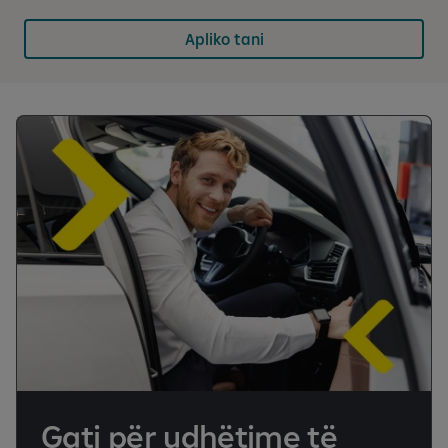
Apliko tani
Gati për udhëtime të